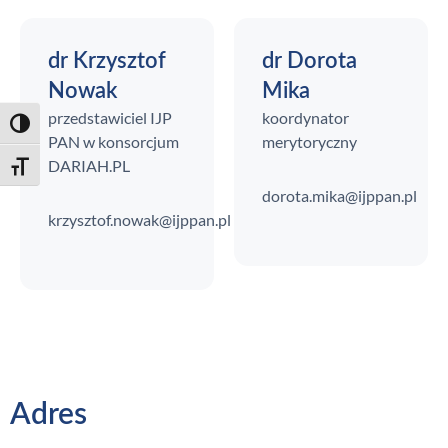
dr Krzysztof
dr Dorota
Nowak
Mika
przedstawiciel IJP
koordynator
Toggle High Contrast
PAN w konsorcjum
merytoryczny
DARIAH.PL
Toggle Font size
dorota.mika@ijppan.pl
krzysztof.nowak@ijppan.pl
Adres